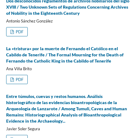
Dos desconocidos reglamentos de archivos nobiliarios del siglo
XVIII / Two Unknown Sets of Regulations Concerning Archives
of Nobility in the Eighteenth Century
Antonio Sánchez González
PDF
La «tristura» por la muerte de Fernando el Católico en el
Cabildo de Tenerife / The Formal Mourning for the Death of
Fernando the Catholic King in the Cabildo of Tenerife
Ana Viña Brito
PDF
Entre túmulos, cuevas y restos humanos. Análisis
historiográfico de las evidencias bioantropológicas de la
Arqueología de Lanzarote / Among Tumuli, Caves and Human
Remains: Historiographical Analysis of Bioanthropological
Evidence in the Archaeology...
Javier Soler Segura