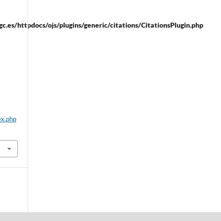
.es/httpdocs/ojs/plugins/generic/citations/CitationsPlugin.php
a
ex.php