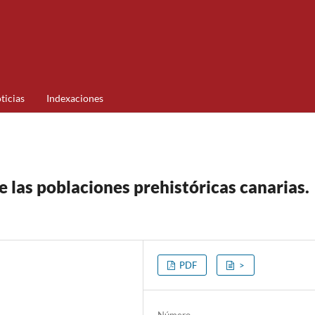
ticias
Indexaciones
 las poblaciones prehistóricas canarias.
PDF
>
Número