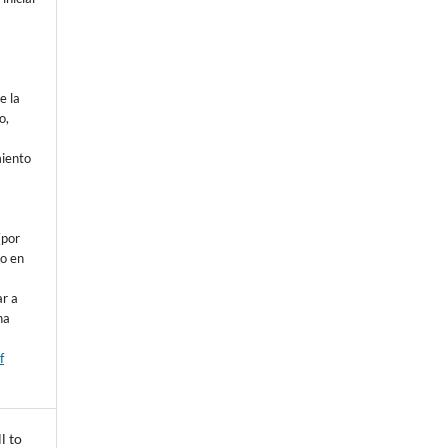
e la
o,
o
miento
a
(por
 o en
ar a
na
f
l to