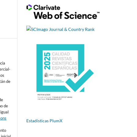
ncia
rcial-
Los
tán de
de
ho de
 igual
mons
Estadísticas PlumX
s
ento
inicial