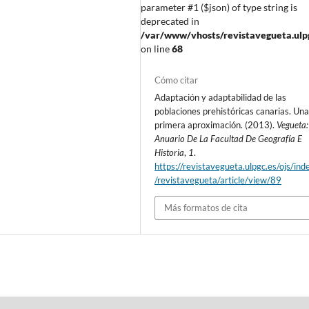
parameter #1 ($json) of type string is
deprecated in
/var/www/vhosts/revistavegueta.ulpgc
on line
68
Cómo citar
Adaptación y adaptabilidad de las
poblaciones prehistóricas canarias. Un
primera aproximación. (2013).
Vegueta:
Anuario De La Facultad De Geografía E
Historia
,
1
.
https://revistavegueta.ulpgc.es/ojs/ind
/revistavegueta/article/view/89
Más formatos de cita