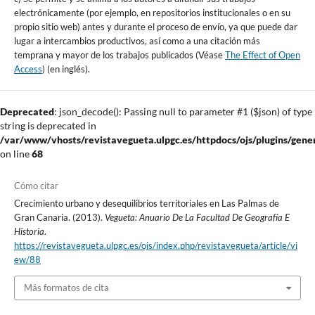
electrónicamente (por ejemplo, en repositorios institucionales o en su
propio sitio web) antes y durante el proceso de envío, ya que puede dar
lugar a intercambios productivos, así como a una citación más
temprana y mayor de los trabajos publicados (Véase
The Effect of Open
Access
) (en inglés).
Deprecated
: json_decode(): Passing null to parameter #1 ($json) of type
string is deprecated in
/var/www/vhosts/revistavegueta.ulpgc.es/httpdocs/ojs/plugins/gener
on line
68
Cómo citar
Crecimiento urbano y desequilibrios territoriales en Las Palmas de
Gran Canaria. (2013).
Vegueta: Anuario De La Facultad De Geografía E
Historia
.
https://revistavegueta.ulpgc.es/ojs/index.php/revistavegueta/article/vi
ew/88
Más formatos de cita