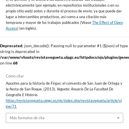
electrónicamente (por ejemplo, en repositorios institucionales o en su
propio sitio web) antes y durante el proceso de envío, ya que puede dar
lugar a intercambios productivos, así como a una citación más
temprana y mayor de los trabajos publicados (Véase
The Effect of Open
Access
) (en inglés).
Deprecated
: json_decode(): Passing null to parameter #1 ($json) of type
string is deprecated in
/var/www/vhosts/revistavegueta.ulpgc.es/httpdocs/ojs/plugins/gener
on line
68
Cómo citar
Apuntes para la historia de Firgas: el convento de San Juan de Ortega y
la fiesta de San Roque. (2013).
Vegueta: Anuario De La Facultad De
Geografía E Historia
.
https://revistavegueta.ulpgc.es/ojs/index.php/revistavegueta/article/vi
ew/71
Más formatos de cita