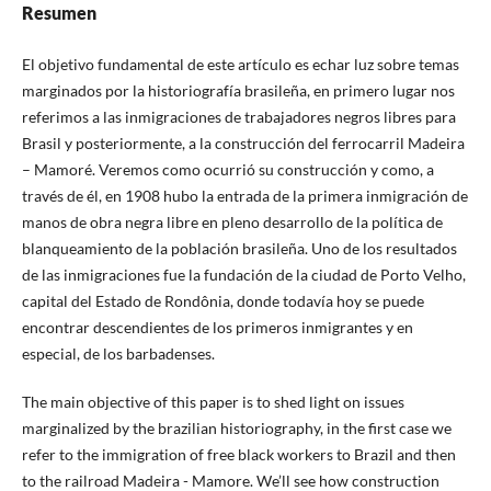
Resumen
El objetivo fundamental de este artícu­lo es echar luz sobre temas
marginados por la historiografía brasileña, en primero lugar nos
referimos a las inmigraciones de trabajadores negros libres para
Brasil y posteriormente, a la construcción del ferrocarril Madeira
– Mamo­ré. Veremos como ocurrió su construcción y como, a
través de él, en 1908 hubo la entrada de la primera inmigración de
manos de obra negra libre en pleno desarrollo de la política de
blanqueamiento de la población brasileña. Uno de los resultados
de las inmigraciones fue la fundación de la ciudad de Porto Velho,
ca­pital del Estado de Rondônia, donde todavía hoy se puede
encontrar descendientes de los primeros inmigrantes y en
especial, de los bar­badenses.
The main objective of this paper is to shed light on issues
marginalized by the bra­zilian historiography, in the first case we
refer to the immigration of free black workers to Bra­zil and then
to the railroad Madeira - Mamo­re. We’ll see how construction