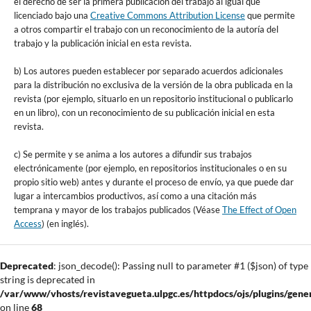
el derecho de ser la primera publicación del trabajo al igual que
licenciado bajo una
Creative Commons Attribution License
que permite
a otros compartir el trabajo con un reconocimiento de la autoría del
trabajo y la publicación inicial en esta revista.
b) Los autores pueden establecer por separado acuerdos adicionales
para la distribución no exclusiva de la versión de la obra publicada en la
revista (por ejemplo, situarlo en un repositorio institucional o publicarlo
en un libro), con un reconocimiento de su publicación inicial en esta
revista.
c) Se permite y se anima a los autores a difundir sus trabajos
electrónicamente (por ejemplo, en repositorios institucionales o en su
propio sitio web) antes y durante el proceso de envío, ya que puede dar
lugar a intercambios productivos, así como a una citación más
temprana y mayor de los trabajos publicados (Véase
The Effect of Open
Access
) (en inglés).
Deprecated
: json_decode(): Passing null to parameter #1 ($json) of type
string is deprecated in
/var/www/vhosts/revistavegueta.ulpgc.es/httpdocs/ojs/plugins/gener
on line
68