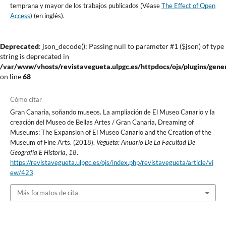
temprana y mayor de los trabajos publicados (Véase
The Effect of Open
Access
) (en inglés).
Deprecated
: json_decode(): Passing null to parameter #1 ($json) of type
string is deprecated in
/var/www/vhosts/revistavegueta.ulpgc.es/httpdocs/ojs/plugins/gener
on line
68
Cómo citar
Gran Canaria, soñando museos. La ampliación de El Museo Canario y la
creación del Museo de Bellas Artes / Gran Canaria, Dreaming of
Museums: The Expansion of El Museo Canario and the Creation of the
Museum of Fine Arts. (2018).
Vegueta: Anuario De La Facultad De
Geografía E Historia
,
18
.
https://revistavegueta.ulpgc.es/ojs/index.php/revistavegueta/article/vi
ew/423
Más formatos de cita