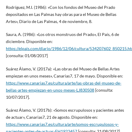
Rodríguez, M.I. (1986): «Con los fondos del Museo del Prado
depositados en Las Palmas hay obras para el Museo de Bellas
Artes», Diario de Las Palmas, 4 de noviembre, 8.
Saura, A. (1986): «Los otros monstruos del Prado», El País, 6 de
diciembre. Disponible en:
https://elpais.com/diario/1986/12/06/cultura/534207602_850215.h
[consulta: 01/08/2017]
Suárez Álamo, V. (2017a): «Las obras del Museo de Bellas Artes
empiezan en unos meses», Canarias7, 17 de mayo. Disponible en:
https://www.canarias7.es/cultura/arte/las-obras-del-museo-de-
bellas-artes-empiezan-en-unos-meses-LJ830508
[consulta:
10/07/2017].
Suárez Álamo, V. (2017b): «Somos escrupulosos y pacientes antes
de actuar», Canarias7, 21 de agosto. Disponible en:
https://www.canarias7.es/cultura/arte/somos-escrupulosos-y-
pacientes-antes-de-actuar-EH1922457
[consulta: 21/08/2017].