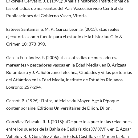
Erkoreka Gervasio, J. I. (1991): Análisis histórico-institucional de
las cofradías de mareantes del País Vasco, Servicio Central de
Publicaciones del Gobierno Vasco, Vitoria.
Esteves Santamaría, M. P.; García León, S. (2013): «Las reales
ejecutorias como fuente para el estudio de la historia», Clío &
Crimen 10: 373-390.
García Fernández, E. (2005): «Las cofradías de mercaderes.
mareantes y pescadores vascas en la Edad Media», en B. Arízaga
Bolumburu y J. A. Solórzano Telechea, Ciudades y villas portuarias
del Atlántico en la Edad Media, Instituto de Estudios Riojanos,
Logroño: 257-294.
Garnot, B. (1996): L’infrajudiciaire du Moyen Age à l’époque
contemporaine, Editions Universitaires de Dijon, Dijon.
González Zalacain, R. J. (2015): «De puerto a puerto: las relaciones
entre los puertos de la Bahía de Cádiz (siglos XV-XVI)», en E. Aznar
Vallejo y R. J. González Zalacain (eds.), Castilla y el Mar en la Baja