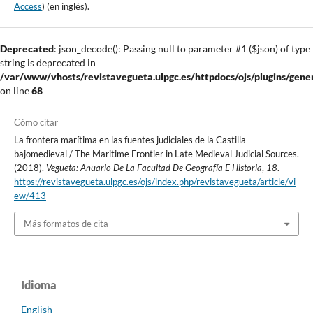
Access
) (en inglés).
Deprecated
: json_decode(): Passing null to parameter #1 ($json) of type
string is deprecated in
/var/www/vhosts/revistavegueta.ulpgc.es/httpdocs/ojs/plugins/gener
on line
68
Cómo citar
La frontera marítima en las fuentes judiciales de la Castilla
bajomedieval / The Maritime Frontier in Late Medieval Judicial Sources.
(2018).
Vegueta: Anuario De La Facultad De Geografía E Historia
,
18
.
https://revistavegueta.ulpgc.es/ojs/index.php/revistavegueta/article/vi
ew/413
Más formatos de cita
Idioma
English