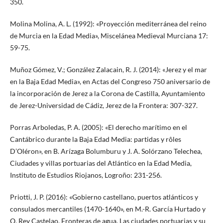
350.
Molina Molina, A. L. (1992): «Proyección mediterránea del reino
de Murcia en la Edad Media», Miscelánea Medieval Murciana 17:
59-75.
Muñoz Gómez, V.; González Zalacain, R. J. (2014): «Jerez y el mar
en la Baja Edad Media», en Actas del Congreso 750 aniversario de
la incorporación de Jerez a la Corona de Castilla, Ayuntamiento
de Jerez-Universidad de Cádiz, Jerez de la Frontera: 307-327.
Porras Arboledas, P. A. (2005): «El derecho marítimo en el
Cantábrico durante la Baja Edad Media: partidas y rôles
D’Oléron», en B. Arízaga Bolumburu y J. A. Solórzano Telechea,
Ciudades y villas portuarias del Atlántico en la Edad Media,
Instituto de Estudios Riojanos, Logroño: 231-256.
Priotti, J. P. (2016): «Gobierno castellano, puertos atlánticos y
consulados mercantiles (1470-1640», en M.-R. García Hurtado y
O. Rey Castelao, Fronteras de agua. Las ciudades portuarias y su