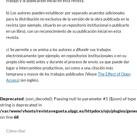
trabajo y la publicación inicial en esta revista.
b) Los autores pueden establecer por separado acuerdos adicionales
para la distribución no exclusiva de la versión de la obra publicada en la
revista (por ejemplo, situarlo en un repositorio institucional o publicarlo
en un libro), con un reconocimiento de su publicación inicial en esta
revista.
c) Se permite y se anima a los autores a difundir sus trabajos
electrónicamente (por ejemplo, en repositorios institucionales o en su
propio sitio web) antes y durante el proceso de envío, ya que puede dar
lugar a intercambios productivos, así como a una citación más
temprana y mayor de los trabajos publicados (Véase
The Effect of Open
Access
) (en inglés).
Deprecated
: json_decode(): Passing null to parameter #1 ($json) of type
string is deprecated in
/var/www/vhosts/revistavegueta.ulpgc.es/httpdocs/ojs/plugins/gener
on line
68
Cómo citar