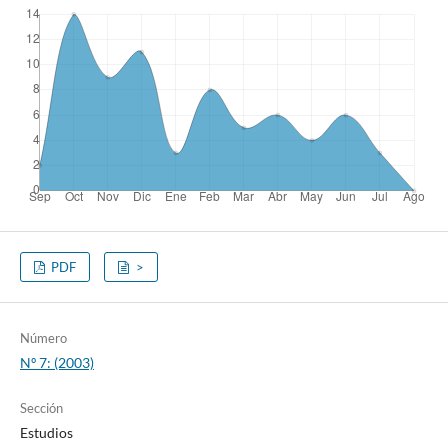
PDF
>
Número
Nº 7: (2003)
Sección
Estudios