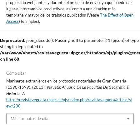
propio sitio web) antes y durante el proceso de envío, ya que puede dar
lugar a intercambios productivos, así como a una citación más
temprana y mayor de los trabajos publicados (Véase
The Effect of Open
Access
) (en inglés).
Deprecated
: json_decode(): Passing null to parameter #1 ($json) of type
string is deprecated in
/var/www/vhosts/revistavegueta.ulpgc.es/httpdocs/ojs/plugins/gener
on line
68
Cómo citar
Marineros extranjeros en los protocolos notariales de Gran Canaria
(1590-1599). (2013).
Vegueta: Anuario De La Facultad De Geografía E
Historia
,
7
.
https://revistavegueta.ulpgc.es/ojs/index.php/revistavegueta/article/vi
ew/230
Más formatos de cita