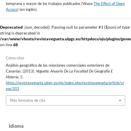
temprana y mayor de los trabajos publicados (Véase
The Effect of Open
Access
) (en inglés).
Deprecated
: json_decode(): Passing null to parameter #1 ($json) of type
string is deprecated in
/var/www/vhosts/revistavegueta.ulpgc.es/httpdocs/ojs/plugins/gener
on line
68
Cómo citar
Análisis geográfico de las relaciones comerciales exteriores de
Canarias. (2013).
Vegueta: Anuario De La Facultad De Geografía E
Historia
,
5
.
https://revistavegueta.ulpgc.es/ojs/index.php/revistavegueta/article/vi
ew/203
Más formatos de cita
Idioma