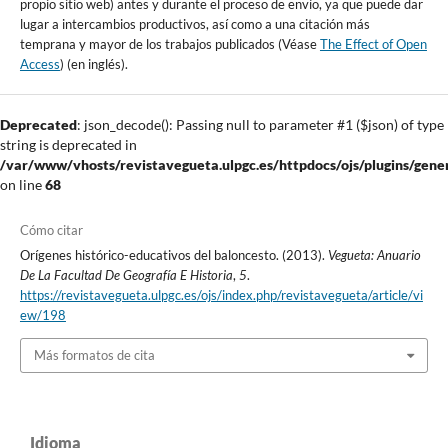
propio sitio web) antes y durante el proceso de envío, ya que puede dar
lugar a intercambios productivos, así como a una citación más
temprana y mayor de los trabajos publicados (Véase
The Effect of Open
Access
) (en inglés).
Deprecated
: json_decode(): Passing null to parameter #1 ($json) of type
string is deprecated in
/var/www/vhosts/revistavegueta.ulpgc.es/httpdocs/ojs/plugins/gener
on line
68
Cómo citar
Orígenes histórico-educativos del baloncesto. (2013).
Vegueta: Anuario
De La Facultad De Geografía E Historia
,
5
.
https://revistavegueta.ulpgc.es/ojs/index.php/revistavegueta/article/vi
ew/198
Más formatos de cita
Idioma