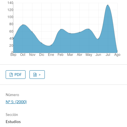
PDF
>
Número
Nº 5: (2000)
Sección
Estudios