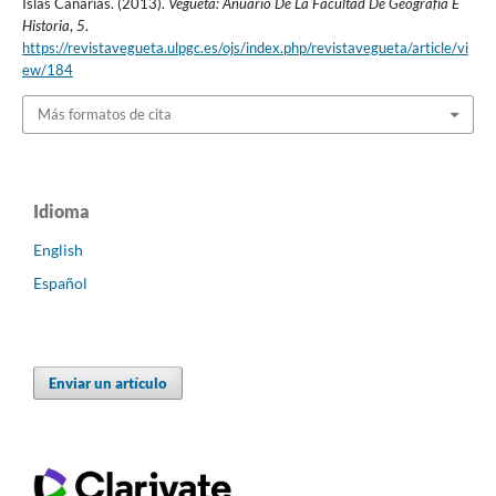
Islas Canarias. (2013).
Vegueta: Anuario De La Facultad De Geografía E
Historia
,
5
.
https://revistavegueta.ulpgc.es/ojs/index.php/revistavegueta/article/vi
ew/184
Más formatos de cita
Idioma
English
Español
Enviar un artículo