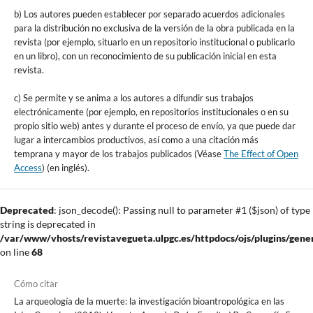
b) Los autores pueden establecer por separado acuerdos adicionales
para la distribución no exclusiva de la versión de la obra publicada en la
revista (por ejemplo, situarlo en un repositorio institucional o publicarlo
en un libro), con un reconocimiento de su publicación inicial en esta
revista.
c) Se permite y se anima a los autores a difundir sus trabajos
electrónicamente (por ejemplo, en repositorios institucionales o en su
propio sitio web) antes y durante el proceso de envío, ya que puede dar
lugar a intercambios productivos, así como a una citación más
temprana y mayor de los trabajos publicados (Véase
The Effect of Open
Access
) (en inglés).
Deprecated
: json_decode(): Passing null to parameter #1 ($json) of type
string is deprecated in
/var/www/vhosts/revistavegueta.ulpgc.es/httpdocs/ojs/plugins/gener
on line
68
Cómo citar
La arqueología de la muerte: la investigación bioantropológica en las