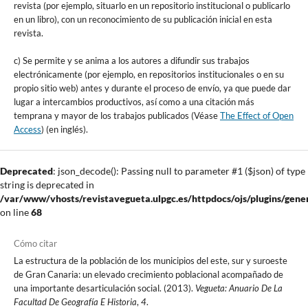
revista (por ejemplo, situarlo en un repositorio institucional o publicarlo
en un libro), con un reconocimiento de su publicación inicial en esta
revista.
c) Se permite y se anima a los autores a difundir sus trabajos
electrónicamente (por ejemplo, en repositorios institucionales o en su
propio sitio web) antes y durante el proceso de envío, ya que puede dar
lugar a intercambios productivos, así como a una citación más
temprana y mayor de los trabajos publicados (Véase
The Effect of Open
Access
) (en inglés).
Deprecated
: json_decode(): Passing null to parameter #1 ($json) of type
string is deprecated in
/var/www/vhosts/revistavegueta.ulpgc.es/httpdocs/ojs/plugins/gener
on line
68
Cómo citar
La estructura de la población de los municipios del este, sur y suroeste
de Gran Canaria: un elevado crecimiento poblacional acompañado de
una importante desarticulación social. (2013).
Vegueta: Anuario De La
Facultad De Geografía E Historia
,
4
.