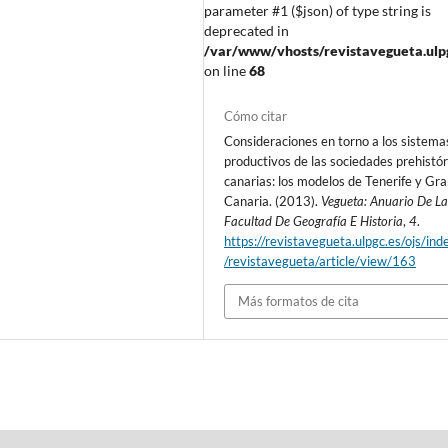
parameter #1 ($json) of type string is
deprecated in
/var/www/vhosts/revistavegueta.ulpgc
on line
68
Cómo citar
Consideraciones en torno a los sistema
productivos de las sociedades prehistór
canarias: los modelos de Tenerife y Gr
Canaria. (2013).
Vegueta: Anuario De L
Facultad De Geografía E Historia
,
4
.
https://revistavegueta.ulpgc.es/ojs/ind
/revistavegueta/article/view/163
Más formatos de cita