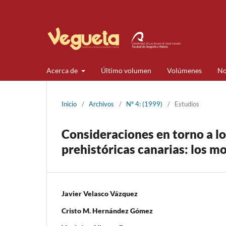
Acerca de
Último volumen
Volúmenes
No
Inicio
/
Archivos
/
Nº 4: (1999)
/
Estudios
Consideraciones en torno a lo
prehistóricas canarias: los m
Javier Velasco Vázquez
Cristo M. Hernández Gómez