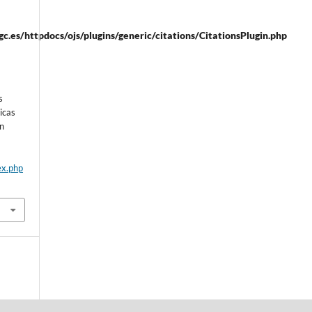
.es/httpdocs/ojs/plugins/generic/citations/CitationsPlugin.php
s
icas
an
a
ex.php