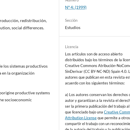
Nº 4: (1999)
producción, redistribución,
Sección
Estudios
ution, social differences.
Licencia
Los artículos son de acceso abierto
distribuidos bajo los términos de la lice
Creative Commons Atribución-NoCome
de los sistemas productivos
SinDerivar (CC BY-NC-ND) Spain 4.0. 
a en la organización
autores que publican en esta revista es
acuerdo con los siguientes términos:
aborigine productive systems
a) Los autores conservan los derechos 
 the socioeconomic
autor y garantizan a la revista el derec
ser la primera publicación del trabajo al
que licenciado bajo una
Creative Com
Attribution License
que permite a otro
compartir el trabajo con un reconocimi
de la autoría del trabajo y la publicación 