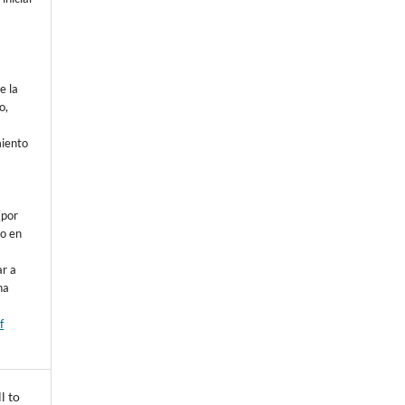
e la
o,
o
miento
a
(por
 o en
ar a
na
f
l to