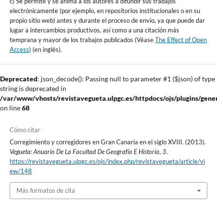
c) Se permite y se anima a los autores a difundir sus trabajos
electrónicamente (por ejemplo, en repositorios institucionales o en su
propio sitio web) antes y durante el proceso de envío, ya que puede dar
lugar a intercambios productivos, así como a una citación más
temprana y mayor de los trabajos publicados (Véase
The Effect of Open
Access
) (en inglés).
Deprecated
: json_decode(): Passing null to parameter #1 ($json) of type
string is deprecated in
/var/www/vhosts/revistavegueta.ulpgc.es/httpdocs/ojs/plugins/gener
on line
68
Cómo citar
Corregimiento y corregidores en Gran Canaria en el siglo XVIII. (2013).
Vegueta: Anuario De La Facultad De Geografía E Historia
,
3
.
https://revistavegueta.ulpgc.es/ojs/index.php/revistavegueta/article/vi
ew/148
Más formatos de cita