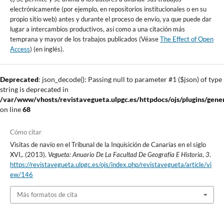
electrónicamente (por ejemplo, en repositorios institucionales o en su
propio sitio web) antes y durante el proceso de envío, ya que puede dar
lugar a intercambios productivos, así como a una citación más
temprana y mayor de los trabajos publicados (Véase
The Effect of Open
Access
) (en inglés).
Deprecated
: json_decode(): Passing null to parameter #1 ($json) of type
string is deprecated in
/var/www/vhosts/revistavegueta.ulpgc.es/httpdocs/ojs/plugins/gener
on line
68
Cómo citar
Visitas de navío en el Tribunal de la Inquisición de Canarias en el siglo
XVI,. (2013).
Vegueta: Anuario De La Facultad De Geografía E Historia
,
3
.
https://revistavegueta.ulpgc.es/ojs/index.php/revistavegueta/article/vi
ew/146
Más formatos de cita