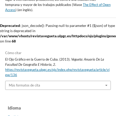
temprana y mayor de los trabajos publicados (Véase
The Effect of Open
Access
) (en inglés).
Deprecated
: json_decode(): Passing null to parameter #1 ($json) of type
string is deprecated in
/var/www/vhosts/revistavegueta.ulpgc.es/httpdocs/ojs/plugins/gener
on line
68
Cómo citar
El Ojo Gráfico en la Guerra de Cuba. (2013).
Vegueta: Anuario De La
Facultad De Geografía E Historia
,
2
.
https://revistavegueta.ulpgc.es/ojs/index.php/revistavegueta/article/vi
ew/136
Más formatos de cita
Idioma