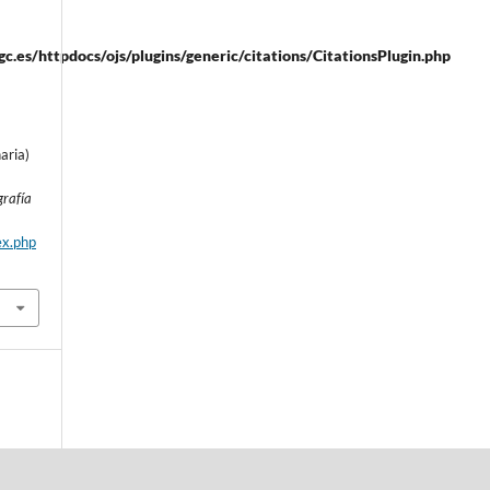
.es/httpdocs/ojs/plugins/generic/citations/CitationsPlugin.php
aria)
.
grafía
ex.php