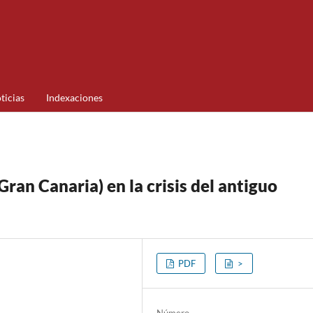
ticias
Indexaciones
ran Canaria) en la crisis del antiguo
PDF
>
Número