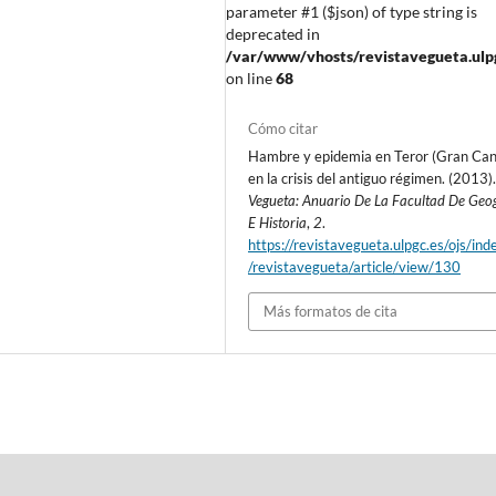
parameter #1 ($json) of type string is
deprecated in
/var/www/vhosts/revistavegueta.ulpgc
on line
68
Cómo citar
Hambre y epidemia en Teror (Gran Can
en la crisis del antiguo régimen. (2013)
Vegueta: Anuario De La Facultad De Geo
E Historia
,
2
.
https://revistavegueta.ulpgc.es/ojs/ind
/revistavegueta/article/view/130
Más formatos de cita