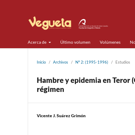
Acerca de
Último volumen
Volúmenes
No
Inicio
/
Archivos
/
Nº 2: (1995-1996)
/
Estudios
Hambre y epidemia en Teror (G
régimen
Vicente J. Suárez Grimón