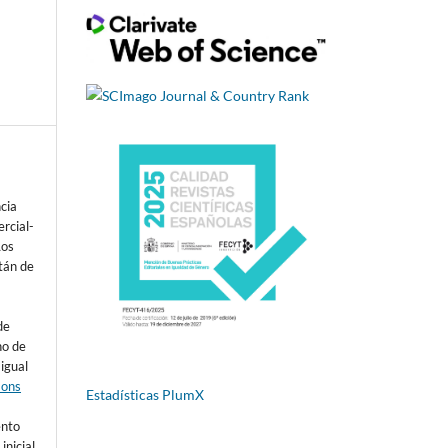
ncia
rcial-
Los
tán de
de
ho de
 igual
mons
Estadísticas PlumX
s
ento
inicial