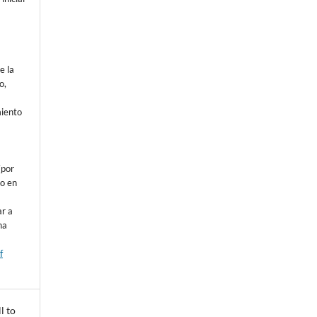
e la
o,
o
miento
a
(por
 o en
ar a
na
f
l to