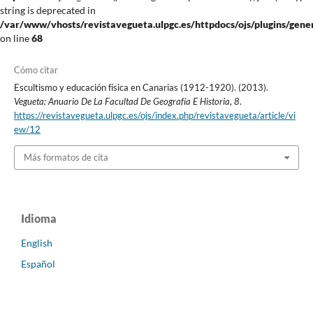
string is deprecated in
/var/www/vhosts/revistavegueta.ulpgc.es/httpdocs/ojs/plugins/gener
on line
68
Cómo citar
Escultismo y educación física en Canarias (1912-1920). (2013).
Vegueta: Anuario De La Facultad De Geografía E Historia
,
8
.
https://revistavegueta.ulpgc.es/ojs/index.php/revistavegueta/article/vi
ew/12
Más formatos de cita
Idioma
English
Español