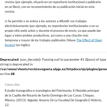
revista (por ejemplo, situarlo en un repositorio institucional o publicarlo
en un libro), con un reconocimiento de su publicación inicial en esta
revista.
c) Se permite y se anima a los autores a difundir sus trabajos
electrónicamente (por ejemplo, en repositorios institucionales o en su
propio sitio web) antes y durante el proceso de envío, ya que puede dar
lugar a intercambios productivos, así como a una citación más
temprana y mayor de los trabajos publicados (Véase
The Effect of Open
Access
) (en inglés).
Deprecated
: json_decode(): Passing null to parameter #1 ($json) of type
string is deprecated in
/var/www/vhosts/revistavegueta.ulpgc.es/httpdocs/ojs/plugins/gener
on line
68
Cómo citar
Estudio Iconográfico e Iconológico del Patrimonio. El Retablo principal
de la Capilla del Rosario de Santo Domingo de Las Casas. Chiapas.
México. (2013).
Vegueta: Anuario De La Facultad De Geografía E Historia
,
12
.