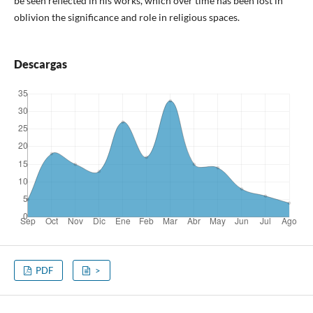
be seen reflected in his works, which over time has been lost in
oblivion the significance and role in religious spaces.
Descargas
PDF
>