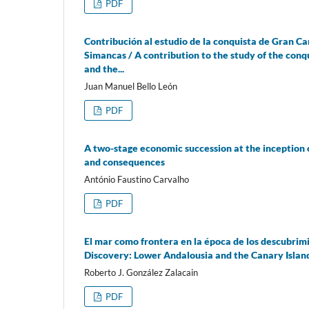
PDF
Contribución al estudio de la conquista de Gran C
Simancas / A contribution to the study of the co
and the...
Juan Manuel Bello León
PDF
A two-stage economic succession at the inception o
and consequences
António Faustino Carvalho
PDF
El mar como frontera en la época de los descubrimi
Discovery: Lower Andalousia and the Canary Islan
Roberto J. González Zalacain
PDF