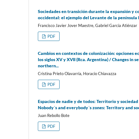
Sociedades en transición durante la expansión y c
occidental: el ejemplo del Levante de la península I
Francisco Javier Jover Maestre, Gabriel García Atiénzar
PDF
Cambios en contextos de colonización: opciones e
los siglos XV y XVII (Rca. Argentina) / Changes in
northern...
Cristina Prieto Olavarría, Horacio Chiavazza
PDF
Espacios de nadie y de todos: Territorio y sociedad 
Nobody´s and everybody´s zones: Territory and soc
Juan Rebollo Bote
PDF