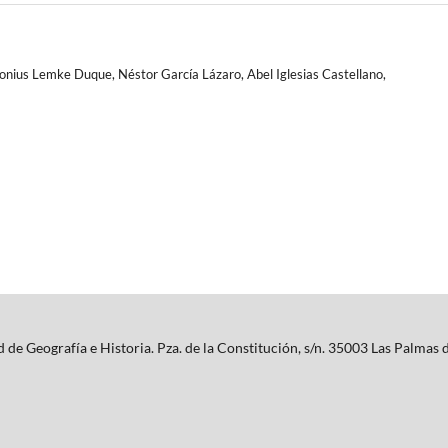
onius Lemke Duque, Néstor García Lázaro, Abel Iglesias Castellano,
de Geografía e Historia. Pza. de la Constitución, s/n. 35003 Las Palmas 