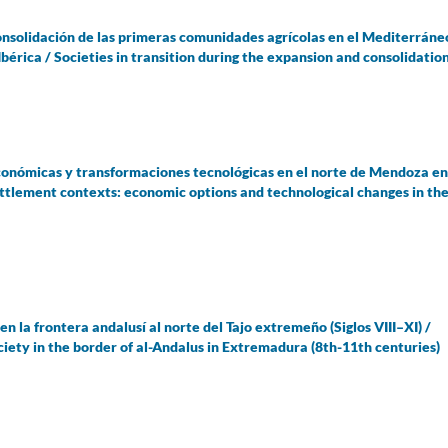
onsolidación de las primeras comunidades agrícolas en el Mediterráne
bérica / Societies in transition during the expansion and consolidation.
conómicas y transformaciones tecnológicas en el norte de Mendoza en
 settlement contexts: economic options and technological changes in th
en la frontera andalusí al norte del Tajo extremeño (Siglos VIII–XI) /
iety in the border of al-Andalus in Extremadura (8th-11th centuries)