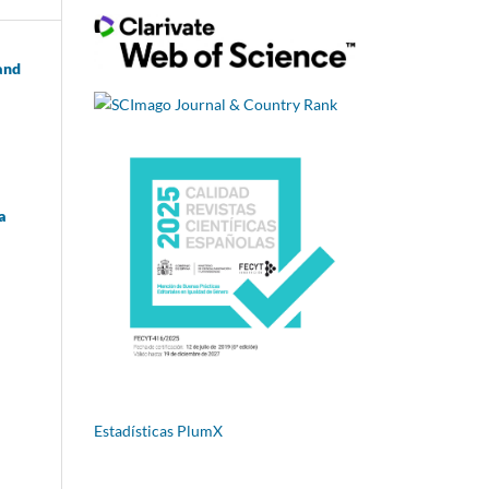
and
a
Estadísticas PlumX