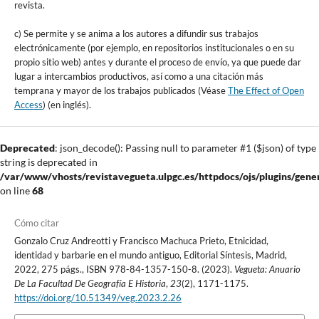
revista.
c) Se permite y se anima a los autores a difundir sus trabajos
electrónicamente (por ejemplo, en repositorios institucionales o en su
propio sitio web) antes y durante el proceso de envío, ya que puede dar
lugar a intercambios productivos, así como a una citación más
temprana y mayor de los trabajos publicados (Véase
The Effect of Open
Access
) (en inglés).
Deprecated
: json_decode(): Passing null to parameter #1 ($json) of type
string is deprecated in
/var/www/vhosts/revistavegueta.ulpgc.es/httpdocs/ojs/plugins/gener
on line
68
Cómo citar
Gonzalo Cruz Andreotti y Francisco Machuca Prieto, Etnicidad,
identidad y barbarie en el mundo antiguo, Editorial Síntesis, Madrid,
2022, 275 págs., ISBN 978-84-1357-150-8. (2023).
Vegueta: Anuario
De La Facultad De Geografía E Historia
,
23
(2), 1171-1175.
https://doi.org/10.51349/veg.2023.2.26