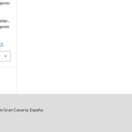
rgenes
,
págs.,
gueta:
23
de Gran Canaria, España.