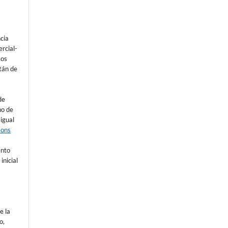
ncia
rcial-
Los
tán de
de
ho de
 igual
mons
s
ento
inicial
e la
o,