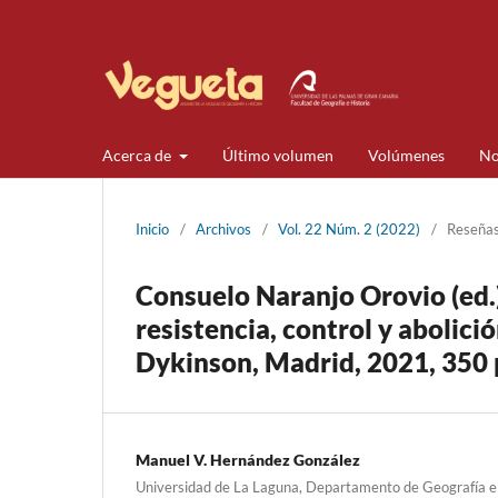
Acerca de
Último volumen
Volúmenes
No
Inicio
/
Archivos
/
Vol. 22 Núm. 2 (2022)
/
Reseña
Consuelo Naranjo Orovio (ed.)
resistencia, control y abolici
Dykinson, Madrid, 2021, 350 
Manuel V. Hernández González
Universidad de La Laguna, Departamento de Geografía e 