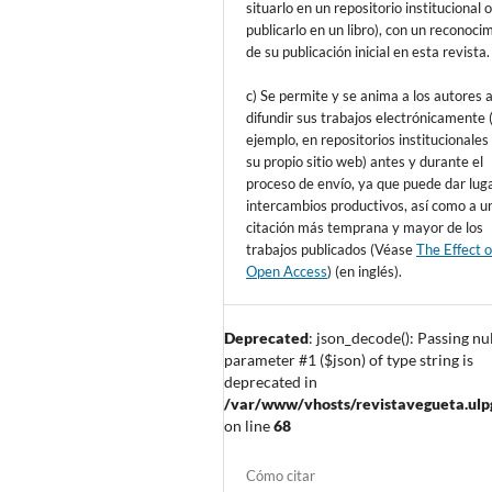
situarlo en un repositorio institucional 
publicarlo en un libro), con un reconoci
de su publicación inicial en esta revista.
c) Se permite y se anima a los autores 
difundir sus trabajos electrónicamente 
ejemplo, en repositorios institucionales
su propio sitio web) antes y durante el
proceso de envío, ya que puede dar lug
intercambios productivos, así como a u
citación más temprana y mayor de los
trabajos publicados (Véase
The Effect o
Open Access
) (en inglés).
Deprecated
: json_decode(): Passing nul
parameter #1 ($json) of type string is
deprecated in
/var/www/vhosts/revistavegueta.ulpgc
on line
68
Cómo citar