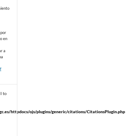
o
miento
a
(por
 o en
ar a
na
f
l to
.es/httpdocs/ojs/plugins/generic/citations/CitationsPlugin.php