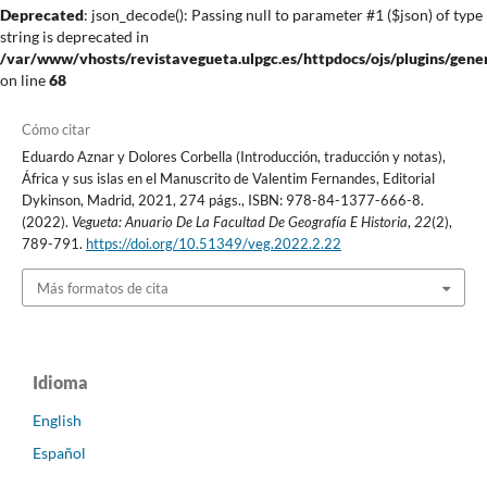
Deprecated
: json_decode(): Passing null to parameter #1 ($json) of type
string is deprecated in
/var/www/vhosts/revistavegueta.ulpgc.es/httpdocs/ojs/plugins/gener
on line
68
Cómo citar
Eduardo Aznar y Dolores Corbella (Introducción, traducción y notas),
África y sus islas en el Manuscrito de Valentim Fernandes, Editorial
Dykinson, Madrid, 2021, 274 págs., ISBN: 978-84-1377-666-8.
(2022).
Vegueta: Anuario De La Facultad De Geografía E Historia
,
22
(2),
789-791.
https://doi.org/10.51349/veg.2022.2.22
Más formatos de cita
Idioma
English
Español