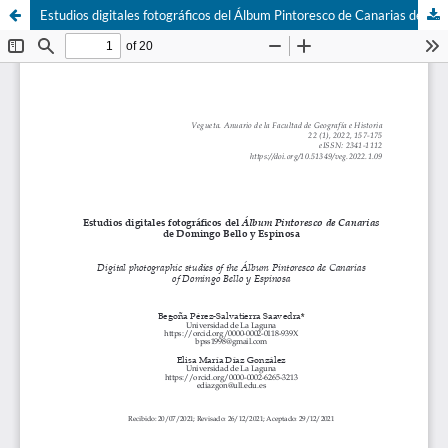
Estudios digitales fotográficos del Álbum Pintoresco de Canarias de Domingo Bello y Espinosa