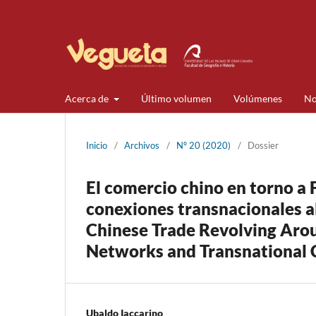
Acerca de
Último volumen
Volúmenes
No
Inicio
/
Archivos
/
Nº 20 (2020)
/
Dossier
El comercio chino en torno a F
conexiones transnacionales al 
Chinese Trade Revolving Arou
Networks and Transnational C
Ubaldo Iaccarino