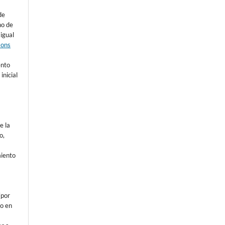
de
ho de
 igual
mons
s
ento
inicial
e la
o,
o
miento
a
(por
 o en