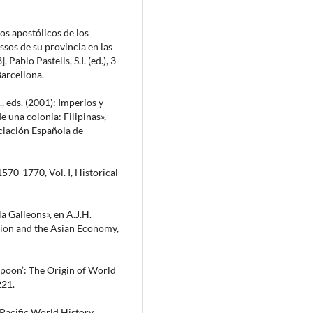
ios apostólicos de los
sos de su provincia en las
Pablo Pastells, S.I. (ed.), 3
Barcellona.
, eds. (2001): Imperios y
de una colonia: Filipinas»,
ciación Española de
 1570-1770, Vol. I, Historical
a Galleons», en A.J.H.
ation and the Asian Economy,
 Spoon’: The Origin of World
221.
e Pacific World History