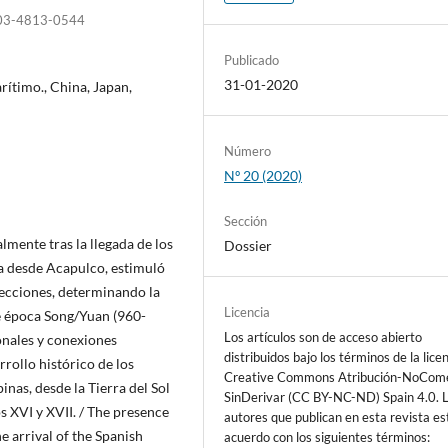
-0003-4813-0544
Publicado
31-01-2020
rítimo., China, Japan,
Número
Nº 20 (2020)
Sección
almente tras la llegada de los
Dossier
na desde Acapulco, estimuló
recciones, determinando la
Licencia
de época Song/Yuan (960-
Los artículos son de acceso abierto
onales y conexiones
distribuidos bajo los términos de la lice
rrollo histórico de los
Creative Commons Atribución-NoCome
inas, desde la Tierra del Sol
SinDerivar (CC BY-NC-ND) Spain 4.0. 
los XVI y XVII. / The presence
autores que publican en esta revista es
he arrival of the Spanish
acuerdo con los siguientes términos: