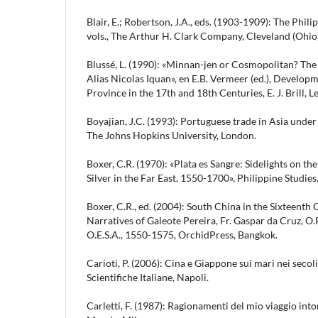
Blair, E.; Robertson, J.A., eds. (1903-1909): The Phil
vols., The Arthur H. Clark Company, Cleveland (Ohio)
Blussé, L. (1990): «Minnan-jen or Cosmopolitan? The
Alias Nicolas Iquan», en E.B. Vermeer (ed.), Develop
Province in the 17th and 18th Centuries, E. J. Brill, 
Boyajian, J.C. (1993): Portuguese trade in Asia unde
The Johns Hopkins University, London.
Boxer, C.R. (1970): «Plata es Sangre: Sidelights on t
Silver in the Far East, 1550-1700», Philippine Studies
Boxer, C.R., ed. (2004): South China in the Sixteenth 
Narratives of Galeote Pereira, Fr. Gaspar da Cruz, O.P
O.E.S.A., 1550-1575, OrchidPress, Bangkok.
Carioti, P. (2006): Cina e Giappone sui mari nei secoli
Scientifiche Italiane, Napoli.
Carletti, F. (1987): Ragionamenti del mio viaggio int