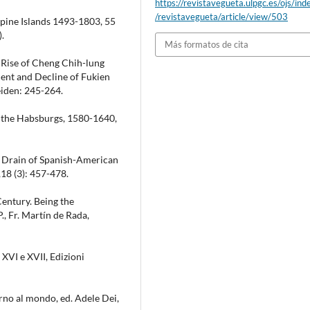
https://revistavegueta.ulpgc.es/ojs/ind
/revistavegueta/article/view/503
ippine Islands 1493-1803, 55
.
Más formatos de cita
 Rise of Cheng Chih-lung
ment and Decline of Fukien
Leiden: 245-264.
r the Habsburgs, 1580-1640,
he Drain of Spanish-American
,18 (3): 457-478.
Century. Being the
., Fr. Martín de Rada,
 XVI e XVII, Edizioni
orno al mondo, ed. Adele Dei,