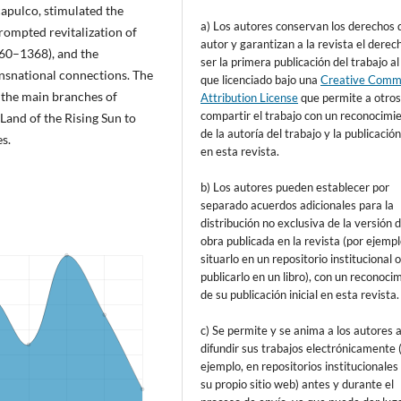
apulco, stimulated the
a) Los autores conservan los derechos 
rompted revitalization of
autor y garantizan a la revista el derec
960–1368), and the
ser la primera publicación del trabajo al
nsnational connections. The
que licenciado bajo una
Creative Com
 the main branches of
Attribution License
que permite a otro
compartir el trabajo con un reconocimi
and of the Rising Sun to
de la autoría del trabajo y la publicación 
s.
en esta revista.
b) Los autores pueden establecer por
separado acuerdos adicionales para la
distribución no exclusiva de la versión d
obra publicada en la revista (por ejempl
situarlo en un repositorio institucional 
publicarlo en un libro), con un reconoci
de su publicación inicial en esta revista.
c) Se permite y se anima a los autores 
difundir sus trabajos electrónicamente 
ejemplo, en repositorios institucionales
su propio sitio web) antes y durante el