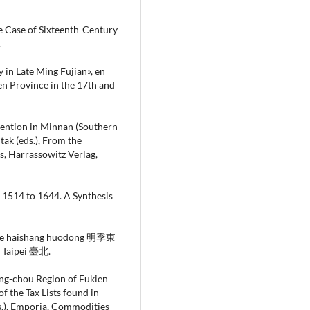
 Case of Sixteenth-Century
.
 in Late Ming Fujian», en
en Province in the 17th and
vention in Minnan (Southern
tak (eds.), From the
s, Harrassowitz Verlag,
1514 to 1644. A Synthesis
 de haishang huodong 明季東
aipei 臺北.
ng-chou Region of Fukien
f the Tax Lists found in
ds.), Emporia, Commodities