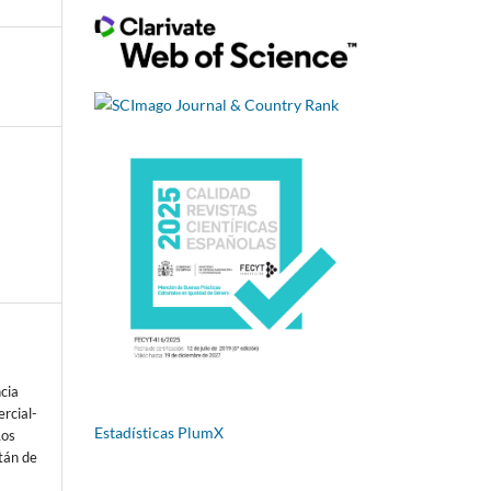
ncia
rcial-
Estadísticas PlumX
Los
tán de