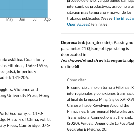
proceso de envío, ya que puede dar lug
intercambios productivos, así como a u
citación más temprana y mayor de los
trabajos publicados (Véase
The Effect o
Open Access
) (en inglés).
Deprecated
: json_decode(): Passing nul
parameter #1 ($json) of type string is
deprecated in
enda asiática. Coacción y
/var/www/vhosts/revistavegueta.ulpgc
slas Filipinas, 1565-1595»,
on line
68
ez (eds.), Imperios y
 Madrid: 181-206.
Cómo citar
El comercio chino en torno a Filipinas: 
mugglers. Violence and
interregionales y conexiones transnaci
ong University Press, Hong
al final de la época Ming (siglos XVI-XVI
Chinese Trade Revolving Around the
Philippines: Interregional Networks an
World Economy, c. 1470-
Transnational Connections at the End..
dge History of China, vol. 8:
(2020).
Vegueta: Anuario De La Faculta
ity Press, Cambridge: 376-
Geografía E Historia
,
20
.