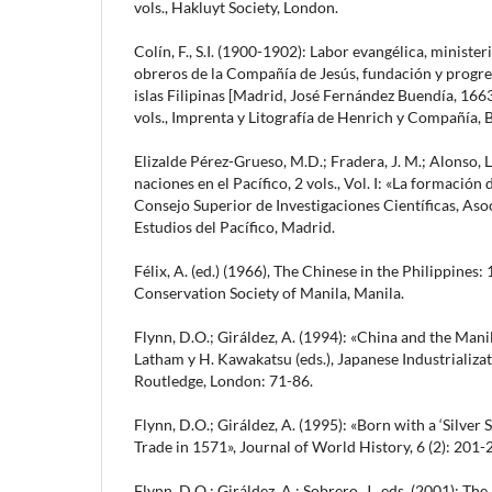
vols., Hakluyt Society, London.
Colín, F., S.I. (1900-1902): Labor evangélica, minister
obreros de la Compañía de Jesús, fundación y progres
islas Filipinas [Madrid, José Fernández Buendía, 1663], 
vols., Imprenta y Litografía de Henrich y Compañía, 
Elizalde Pérez-Grueso, M.D.; Fradera, J. M.; Alonso, L.
naciones en el Pacífico, 2 vols., Vol. I: «La formación 
Consejo Superior de Investigaciones Científicas, Aso
Estudios del Pacífico, Madrid.
Félix, A. (ed.) (1966), The Chinese in the Philippines:
Conservation Society of Manila, Manila.
Flynn, D.O.; Giráldez, A. (1994): «China and the Manil
Latham y H. Kawakatsu (eds.), Japanese Industrializ
Routledge, London: 71-86.
Flynn, D.O.; Giráldez, A. (1995): «Born with a ‘Silver
Trade in 1571», Journal of World History, 6 (2): 201-
Flynn, D.O.; Giráldez, A.; Sobrero, J., eds. (2001): Th