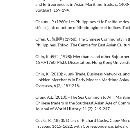
and Entrepreneurs in Asian Maritime Trade, c. 1400-
Stuttgart: 159-194.
Chaunu, P. (1960): Les Philippines et le Pacifique des i
siècles).Introduction méthodologique et indices d’act
Ch’en, C. 陈荆和 (1968), The Chinese Community in t
Philippines, Tōkyō: The Centre for East Asian Cultura
Chin, K. 錢江 (1998): Merchants and other Sojourners
1570-1760, Ph.D. Dissertation, Hong Kong Universit
Chin, K. (2010): «Junk Trade, Business Networks, a
Hokkien Merchants in Early Modern Maritime Asia», 
Overseas, 6 (2): 157-215.
Craig, A.L. (2010): «‘The Sea Common to All’: Maritim
Chinese traders in the Southeast Asian Age of Comm
Journal of World History, 21 (2): 219-247.
Cocks, R. (1883): Diary of Richard Cocks, Cape-Merc
in Japan, 1615-1622, with Correspondence, Edward 