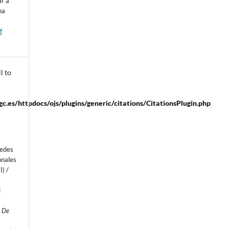
ar a
na
f
l to
.es/httpdocs/ojs/plugins/generic/citations/CitationsPlugin.php
Redes
onales
I) /
d
d De