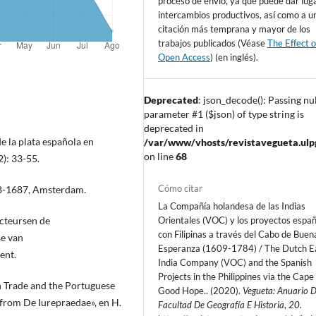
proceso de envío, ya que puede dar lug
intercambios productivos, así como a u
citación más temprana y mayor de los
trabajos publicados (Véase
The Effect o
Open Access
) (en inglés).
Deprecated
: json_decode(): Passing nul
parameter #1 ($json) of type string is
deprecated in
e la plata española en
/var/www/vhosts/revistavegueta.ulpgc
on line
68
2): 33-55.
Cómo citar
58-1687, Amsterdam.
La Compañía holandesa de las Indias
cteursen de
Orientales (VOC) y los proyectos espa
con Filipinas a través del Cabo de Buen
se van
Esperanza (1609-1784) / The Dutch E
ent.
India Company (VOC) and the Spanish
Projects in the Philippines via the Cape
n Trade and the Portuguese
Good Hope.. (2020).
Vegueta: Anuario D
 from De Iurepraedae», en H.
Facultad De Geografía E Historia
,
20
.