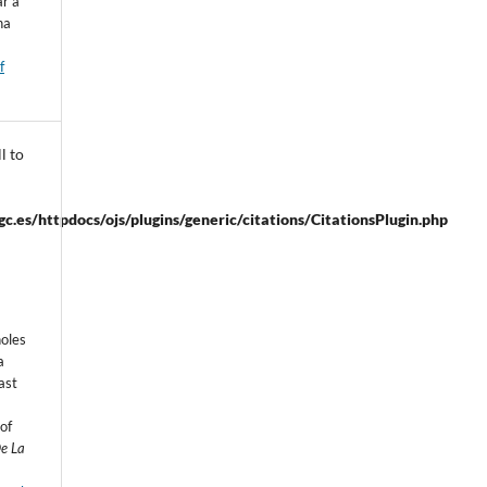
ar a
na
f
l to
.es/httpdocs/ojs/plugins/generic/citations/CitationsPlugin.php
ñoles
a
ast
 of
e La