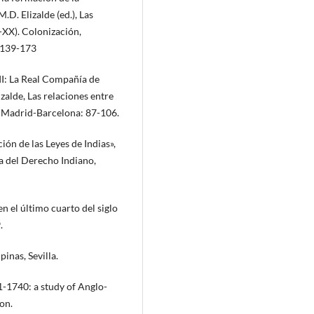
.D. Elizalde (ed.), Las
I-XX). Colonización,
: 139-173
III: La Real Compañía de
izalde, Las relaciones entre
a, Madrid-Barcelona: 87-106.
ión de las Leyes de Indias»,
ia del Derecho Indiano,
en el último cuarto del siglo
.
inas, Sevilla.
-1740: a study of Anglo-
on.