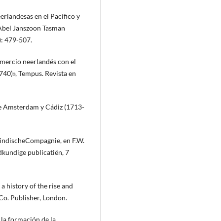
erlandesas en el Pacífico y
 Abel Janszoon Tasman
): 479-507.
omercio neerlandés con el
740)», Tempus. Revista en
re Amsterdam y Cádiz (1713-
tindischeCompagnie, en F.W.
edkundige publicatiën, 7
a history of the rise and
 Co. Publisher, London.
 la formación de la