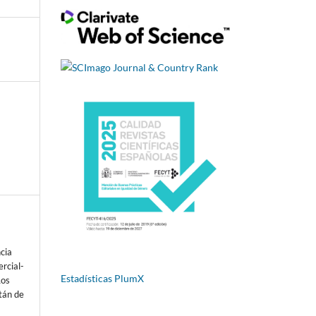
ncia
rcial-
Estadísticas PlumX
Los
tán de