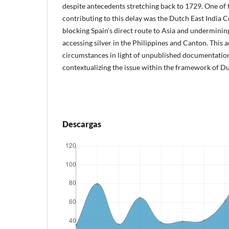
despite antecedents stretching back to 1729. One of 
contributing to this delay was the Dutch East India C
blocking Spain’s direct route to Asia and undermining
accessing silver in the Philippines and Canton. This a
circumstances in light of unpublished documentatio
contextualizing the issue within the framework of Du
Descargas