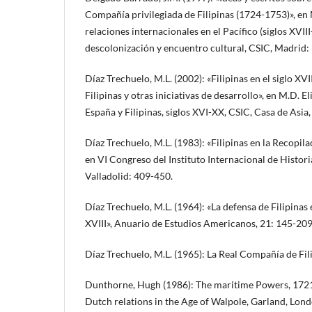
Compañía privilegiada de Filipinas (1724-1753)», en M
relaciones internacionales en el Pacífico (siglos XVII
descolonización y encuentro cultural, CSIC, Madrid
Díaz Trechuelo, M.L. (2002): «Filipinas en el siglo XV
Filipinas y otras iniciativas de desarrollo», en M.D. El
España y Filipinas, siglos XVI-XX, CSIC, Casa de Asi
Díaz Trechuelo, M.L. (1983): «Filipinas en la Recopilac
en VI Congreso del Instituto Internacional de Histor
Valladolid: 409-450.
Díaz Trechuelo, M.L. (1964): «La defensa de Filipinas 
XVIII», Anuario de Estudios Americanos, 21: 145-209
Díaz Trechuelo, M.L. (1965): La Real Compañía de Filip
Dunthorne, Hugh (1986): The maritime Powers, 1721
Dutch relations in the Age of Walpole, Garland, Lond