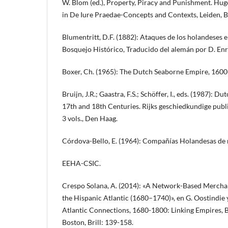
W. Blom (ed.), Property, Piracy and Punishment. Hu
in De Iure Praedae-Concepts and Contexts, Leiden, Bo
Blumentritt, D.F. (1882): Ataques de los holandeses en
Bosquejo Histórico, Traducido del alemán por D. En
Boxer, Ch. (1965): The Dutch Seaborne Empire, 1600
Bruijn, J.R.; Gaastra, F.S.; Schöffer, I., eds. (1987): D
17th and 18th Centuries. Rijks geschiedkundige publi
3 vols., Den Haag.
Córdova-Bello, E. (1964): Compañías Holandesas de n
EEHA-CSIC.
Crespo Solana, A. (2014): «A Network-Based Mercha
the Hispanic Atlantic (1680–1740)», en G. Oostindie y
Atlantic Connections, 1680-1800: Linking Empires, B
Boston, Brill: 139-158.