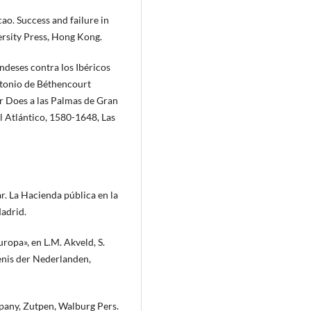
ao. Success and failure in
rsity Press, Hong Kong.
ndeses contra los Ibéricos
ntonio de Béthencourt
er Does a las Palmas de Gran
l Atlántico, 1580-1648, Las
ar. La Hacienda pública en la
Madrid.
uropa», en L.M. Akveld, S.
enis der Nederlanden,
pany, Zutpen, Walburg Pers.