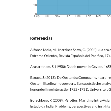
Referencias
Alfonso Mola, M.; Martínez Shaw, C. (2004): «La era d
Extremo Oriente», Revista Española del Pacífico, 17 (
Arasaratnam, S. (1958): Dutch power in Ceylon, 16
Baguet, J. (2013): De OostendseCompagnie, haardire
OostenrijkseBewindvoerders. Eencasuïstische analy
hunonderlingeinteractie (1722 -1731), Universiteit G
Borschberg, P. (2009): «Grotius, Maritime Intra-Asia
Estado da India: Problems, perspectives and insights