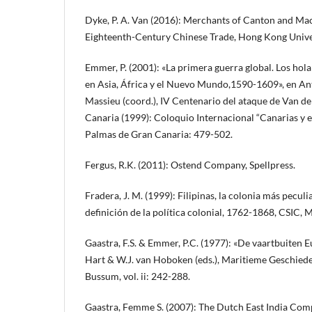
Dyke, P. A. Van (2016): Merchants of Canton and Mac
Eighteenth-Century Chinese Trade, Hong Kong Unive
Emmer, P. (2001): «La primera guerra global. Los hola
en Asia, África y el Nuevo Mundo,1590-1609», en A
Massieu (coord.), IV Centenario del ataque de Van d
Canaria (1999): Coloquio Internacional “Canarias y e
Palmas de Gran Canaria: 479-502.
Fergus, R.K. (2011): Ostend Company, Spellpress.
Fradera, J. M. (1999): Filipinas, la colonia más peculi
definición de la política colonial, 1762-1868, CSIC, 
Gaastra, F.S. & Emmer, P.C. (1977): «De vaartbuiten E
Hart & W.J. van Hoboken (eds.), Maritieme Geschied
Bussum, vol. ii: 242-288.
Gaastra, Femme S. (2007): The Dutch East India Com