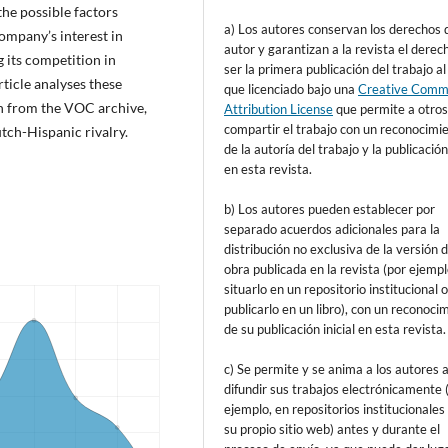
the possible factors
a) Los autores conservan los derechos 
ompany’s interest in
autor y garantizan a la revista el derec
 its competition in
ser la primera publicación del trabajo al
rticle analyses these
que licenciado bajo una
Creative Com
n from the VOC archive,
Attribution License
que permite a otro
compartir el trabajo con un reconocimi
tch-Hispanic rivalry.
de la autoría del trabajo y la publicación 
en esta revista.
b) Los autores pueden establecer por
separado acuerdos adicionales para la
distribución no exclusiva de la versión d
obra publicada en la revista (por ejempl
situarlo en un repositorio institucional 
publicarlo en un libro), con un reconoci
de su publicación inicial en esta revista.
c) Se permite y se anima a los autores 
difundir sus trabajos electrónicamente 
ejemplo, en repositorios institucionales
su propio sitio web) antes y durante el