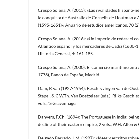
Crespo Solana, A. (2013): «Las rivalidades hispano-ne
la conquista de Australia de Cornelis de Houtman a
(1595-1651)», Anuario de estudios americanos, 70 (2
Crespo Solana, A. (2016): «Un imperio de redes: el c
Atlántico español y los mercaderes de Cádiz (1680-1
Historia General, 4: 161-185.
Crespo Solana, A. (2000); El comercio marítimo ent
1778), Banco de España, Madrid.
Dam, P. van (1927-1954): Beschryvingen van de Oos
Stapel, & C.W.Th. Van Boetzelaer (eds.), Rijks Geschi
vols., ‘S Gravenhage.
Danvers, F.Ch. (1894): The Portuguese in India: being 
decline of their eastern empire, 2 vols., W.H. Allen &
Delgado Barrado, J.M. (1997): «Ideas y escritos sobre