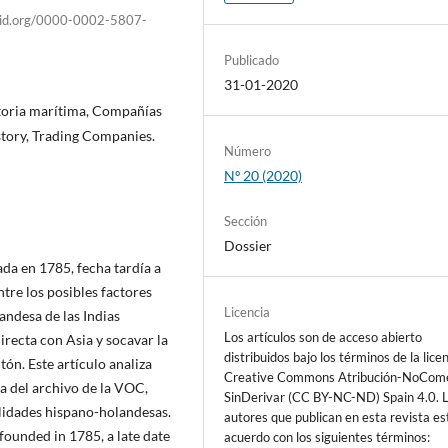
orcid.org/0000-0002-5807-
Publicado
31-01-2020
toria marítima, Compañías
tory, Trading Companies.
Número
Nº 20 (2020)
Sección
Dossier
da en 1785, fecha tardía a
tre los posibles factores
Licencia
andesa de las Indias
Los artículos son de acceso abierto
irecta con Asia y socavar la
distribuidos bajo los términos de la lice
tón. Este artículo analiza
Creative Commons Atribución-NoCome
ta del archivo de la VOC,
SinDerivar (CC BY-NC-ND) Spain 4.0. 
alidades hispano-holandesas.
autores que publican en esta revista es
founded in 1785, a late date
acuerdo con los siguientes términos: