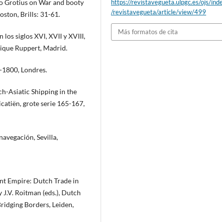
go Grotius on War and booty
https://revistavegueta.ulpgc.es/ojs/ind
/revistavegueta/article/view/499
ston, Brills: 31-61.
Más formatos de cita
 los siglos XVI, XVII y XVIII,
rique Ruppert, Madrid.
-1800, Londres.
utch-Asiatic Shipping in the
catiën, grote serie 165-167,
avegación, Sevilla,
nt Empire: Dutch Trade in
 J.V. Roitman (eds.), Dutch
ridging Borders, Leiden,