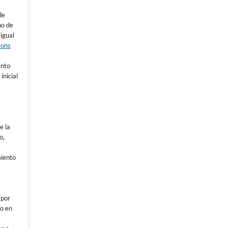
de
ho de
 igual
mons
s
ento
inicial
e la
o,
o
miento
a
(por
 o en