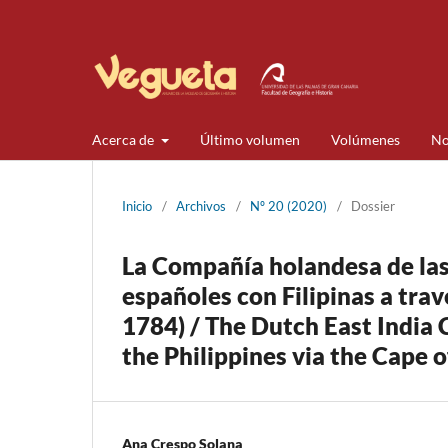
Acerca de
Último volumen
Volúmenes
No
Inicio
/
Archivos
/
Nº 20 (2020)
/
Dossier
La Compañía holandesa de las 
españoles con Filipinas a tra
1784) / The Dutch East India
the Philippines via the Cape 
Ana Crespo Solana