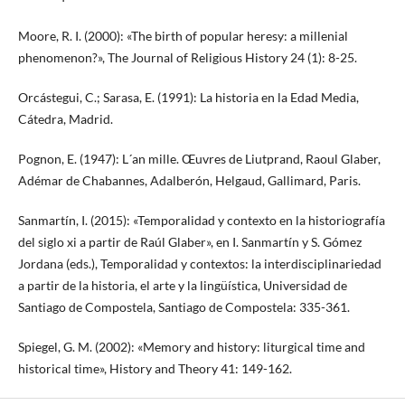
Moore, R. I. (2000): «The birth of popular heresy: a millenial
phenomenon?», The Journal of Religious History 24 (1): 8-25.
Orcástegui, C.; Sarasa, E. (1991): La historia en la Edad Media,
Cátedra, Madrid.
Pognon, E. (1947): L´an mille. Œuvres de Liutprand, Raoul Glaber,
Adémar de Chabannes, Adalberón, Helgaud, Gallimard, Paris.
Sanmartín, I. (2015): «Temporalidad y contexto en la historiografía
del siglo xi a partir de Raúl Glaber», en I. Sanmartín y S. Gómez
Jordana (eds.), Temporalidad y contextos: la interdisciplinariedad
a partir de la historia, el arte y la lingüística, Universidad de
Santiago de Compostela, Santiago de Compostela: 335-361.
Spiegel, G. M. (2002): «Memory and history: liturgical time and
historical time», History and Theory 41: 149-162.