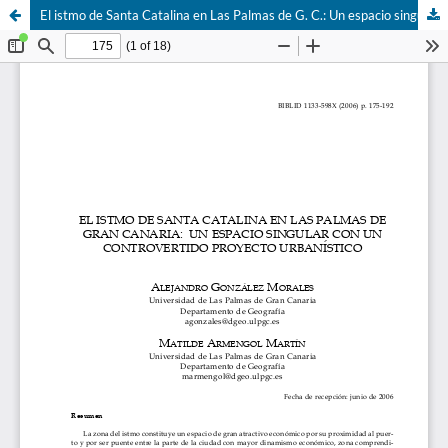
El istmo de Santa Catalina en Las Palmas de G. C.: Un espacio singular con un controvertido proyecto urbanístico