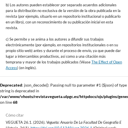
b) Los autores pueden establecer por separado acuerdos adicionales
para la distribución no exclusiva de la versión de la obra publicada en la
revista (por ejemplo, situarlo en un repositorio institucional o publicarlo
en un libro), con un reconocimiento de su publicación inicial en esta
revista.
c) Se permite y se anima a los autores a difundir sus trabajos
electrónicamente (por ejemplo, en repositorios institucionales o en su
propio sitio web) antes y durante el proceso de envío, ya que puede dar
lugar a intercambios productivos, así como a una citación más
temprana y mayor de los trabajos publicados (Véase
The Effect of Open
Access
) (en inglés).
Deprecated
: json_decode(): Passing null to parameter #1 ($json) of type
string is deprecated in
/var/www/vhosts/revistavegueta.ulpgc.es/httpdocs/ojs/plugins/gener
on line
68
Cómo citar
VEGUETA 26.1. (2026).
Vegueta: Anuario De La Facultad De Geografía E