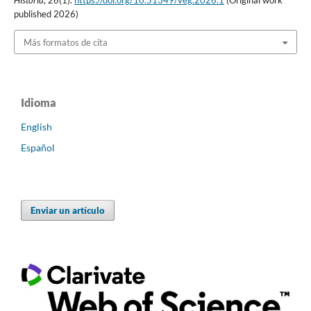
Historia
,
26
(1).
https://doi.org/10.51349/veg.2026.1
(Original work
published 2026)
Más formatos de cita
Idioma
English
Español
Enviar un artículo