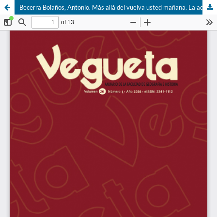
Becerra Bolaños, Antonio. Más allá del vuelva usted mañana. La administración pública en la literatura española, S. XVI-S. XIX (Florilegio). Las Palmas de G.C., 2023. ULPGC Ediciones. Colección Manuel Velázquez Cabrera, nº 3. ISBN 978-84-9042-513-8.