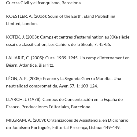
Guerra Civil y el franquismo, Barcelona.
KOESTLER, A. (2006): Scum of the Earth, Eland Publishing
Limited, London.
KOTEK, J. (2003): Camps et centres d’extermination au XXe siècle:
essai de classification, Les Cahiers de la Shoah, 7: 45-85.
LAHARIE, C. (2005): Gurs: 1939-1945. Un camp d’internement en
Béarn, Atlantica, Biarritz.
LÉON, A. E. (2005): Franco y la Segunda Guerra Mundial. Una
neutralidad comprometida, Ayer, 57, 1: 103-124.
LLARCH, J. (1978): Campos de Concentración en la España de
Franco, Producciones Editoriales, Barcelona.
MILGRAM, A. (2009): Organizações de Assistência, en Dicionário
do Judaísmo Português, Editorial Presença, Lisboa: 449-449.