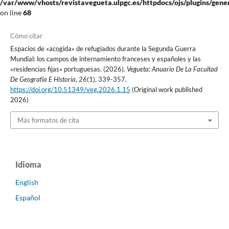
/var/www/vhosts/revistavegueta.ulpgc.es/httpdocs/ojs/plugins/gener
on line
68
Cómo citar
Espacios de «acogida» de refugiados durante la Segunda Guerra
Mundial: los campos de internamiento franceses y españoles y las
«residencias fijas» portuguesas. (2026).
Vegueta: Anuario De La Facultad
De Geografía E Historia
,
26
(1), 339-357.
https://doi.org/10.51349/veg.2026.1.15
(Original work published
2026)
Más formatos de cita
Idioma
English
Español