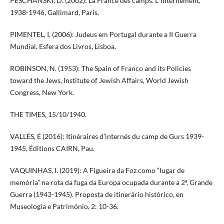
PESCHANSKI, D. (2002): La France des camps. L’ internement,
1938-1946, Gallimard, Paris.
PIMENTEL, I. (2006): Judeus em Portugal durante a II Guerra
Mundial, Esfera dos Livros, Lisboa.
ROBINSON, N. (1953): The Spain of Franco and its Policies
toward the Jews, Institute of Jewish Affairs, World Jewish
Congress, New York.
THE TIMES, 15/10/1940.
VALLÉS, É (2016): Itinéraires d’internés du camp de Gurs 1939-
1945, Éditions CAIRN, Pau.
VAQUINHAS, I. (2019): A Figueira da Foz como “lugar de
memória” na rota da fuga da Europa ocupada durante a 2ª. Grande
Guerra (1943-1945). Proposta de itinerário histórico, en
Museologia e Património, 2: 10-36.