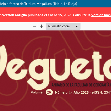
jo alfarero de Tritium Magallum (Tricio, La Rioja)
n versión antigua publicada el enero 15, 2026. Consulte la
versión más