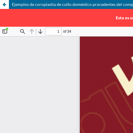
Ejemplos de coroplastia de culto doméstico procedentes del comple
Esta es u