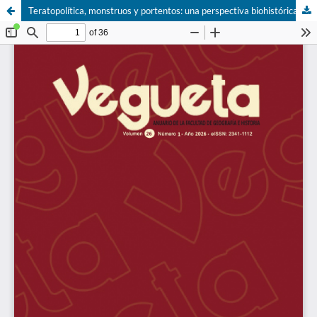
Teratopolítica, monstruos y portentos: una perspectiva biohistórica, 1767-1820.