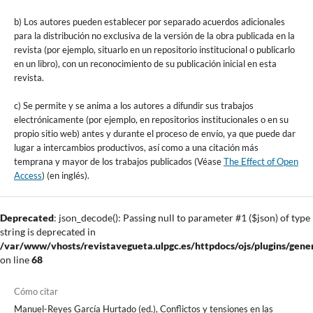
b) Los autores pueden establecer por separado acuerdos adicionales
para la distribución no exclusiva de la versión de la obra publicada en la
revista (por ejemplo, situarlo en un repositorio institucional o publicarlo
en un libro), con un reconocimiento de su publicación inicial en esta
revista.
c) Se permite y se anima a los autores a difundir sus trabajos
electrónicamente (por ejemplo, en repositorios institucionales o en su
propio sitio web) antes y durante el proceso de envío, ya que puede dar
lugar a intercambios productivos, así como a una citación más
temprana y mayor de los trabajos publicados (Véase
The Effect of Open
Access
) (en inglés).
Deprecated
: json_decode(): Passing null to parameter #1 ($json) of type
string is deprecated in
/var/www/vhosts/revistavegueta.ulpgc.es/httpdocs/ojs/plugins/gener
on line
68
Cómo citar
Manuel-Reyes García Hurtado (ed.), Conflictos y tensiones en las