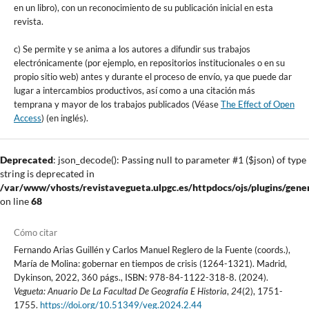
en un libro), con un reconocimiento de su publicación inicial en esta
revista.
c) Se permite y se anima a los autores a difundir sus trabajos
electrónicamente (por ejemplo, en repositorios institucionales o en su
propio sitio web) antes y durante el proceso de envío, ya que puede dar
lugar a intercambios productivos, así como a una citación más
temprana y mayor de los trabajos publicados (Véase
The Effect of Open
Access
) (en inglés).
Deprecated
: json_decode(): Passing null to parameter #1 ($json) of type
string is deprecated in
/var/www/vhosts/revistavegueta.ulpgc.es/httpdocs/ojs/plugins/gener
on line
68
Cómo citar
Fernando Arias Guillén y Carlos Manuel Reglero de la Fuente (coords.),
María de Molina: gobernar en tiempos de crisis (1264-1321). Madrid,
Dykinson, 2022, 360 págs., ISBN: 978-84-1122-318-8. (2024).
Vegueta: Anuario De La Facultad De Geografía E Historia
,
24
(2), 1751-
1755.
https://doi.org/10.51349/veg.2024.2.44